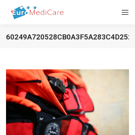
60249A720528CB0A3F5A283C4D252
Vous êtes ici :